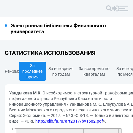
Электронная библиотека Финансового
университета
СТАТИСТИКА ИСПОЛЬЗОВАНИЯ
За
За все время
За все время по
За все 
Режим:
последнее
по годам
кварталам
по мес
время
Уандыкова М.К.
О необходимости структурной трансформаци
нефтегазовой отрасли Республики Казахстан и роли
инновационного управления / Уандыкова М.К., Елеукулова А.Д.
Вестник Московского городского педагогического университе
Серия: Экономика. – 2017. – № 3.-С.8-13. — Только в электрон
виде. — <URL:
http://elib.fa.ru/art2017/bv1582.pdf
>.