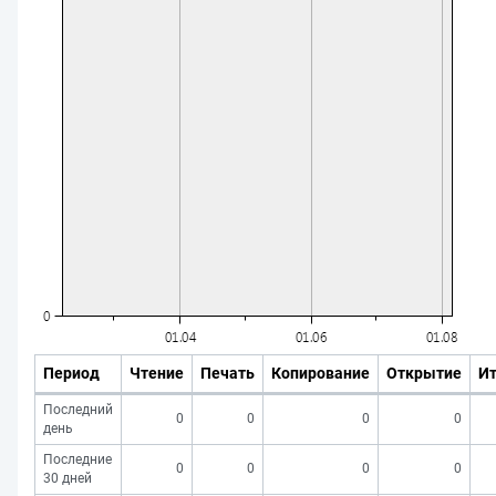
Период
Чтение
Печать
Копирование
Открытие
Ит
Последний
0
0
0
0
день
Последние
0
0
0
0
30 дней