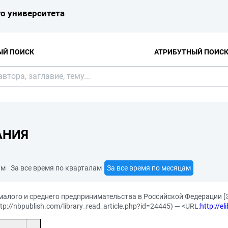
о университета
ЫЙ ПОИСК
АТРИБУТНЫЙ ПОИС
АНИЯ
ам
За все время по кварталам
За все время по месяцам
алого и среднего предпринимательства в Российской Федерации [Э
p://nbpublish.com/library_read_article.php?id=24445) — <URL:
http://e