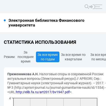
Электронная библиотека Финансового
университета
СТАТИСТИКА ИСПОЛЬЗОВАНИЯ
За
За все время
За все время по
За все вр
Режим:
последнее
по годам
кварталам
по месяц
время
Приженникова А.Н.
Налоговые споры в современной России:
актуальные вопросы [Электронный ресурс] // APRIORI; Сер.:
Гуманитарные науки (электронный научный журнал). – 2017. 
№ 3 (http://apriori-journal.ru/journal-gumanitarnie-nauki/id/1554)
<URL:
http://elib.fa.ru/art2017/bv1947.pdf
>.