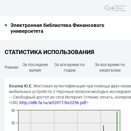
Электронная библиотека Финансового
университета
СТАТИСТИКА ИСПОЛЬЗОВАНИЯ
За последнее
За все время по
За все время по
Режим:
время
годам
кварталам
Козлов Ю.Е.
Жестовая аутентификация при помощи двух неза
мобильных устройств // Научные записки молодых исследовате
— Свободный доступ из сети Интернет (чтение, печать, копиров
<URL:
http://elib.fa.ru/art2017/bv2256.pdf
>.