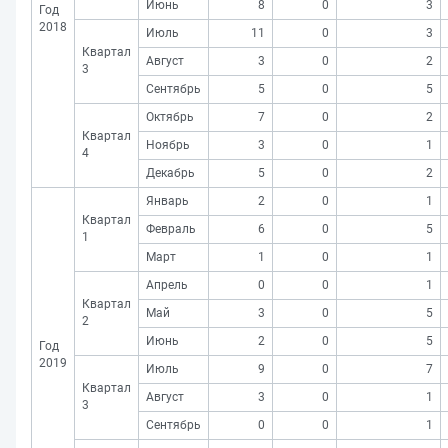
Июнь
8
0
3
Год
2018
Июль
11
0
3
Квартал
Август
3
0
2
3
Сентябрь
5
0
5
Октябрь
7
0
2
Квартал
Ноябрь
3
0
1
4
Декабрь
5
0
2
Январь
2
0
1
Квартал
Февраль
6
0
5
1
Март
1
0
1
Апрель
0
0
1
Квартал
Май
3
0
5
2
Июнь
2
0
5
Год
2019
Июль
9
0
7
Квартал
Август
3
0
1
3
Сентябрь
0
0
1