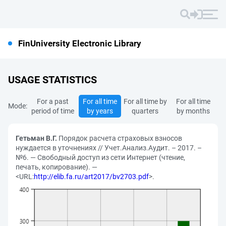
FinUniversity Electronic Library
USAGE STATISTICS
For a past
For all time
For all time by
For all time
Mode:
period of time
by years
quarters
by months
Гетьман В.Г.
Порядок расчета страховых взносов
нуждается в уточнениях // Учет.Анализ.Аудит. – 2017. –
№6. — Свободный доступ из сети Интернет (чтение,
печать, копирование). —
<URL:
http://elib.fa.ru/art2017/bv2703.pdf
>.