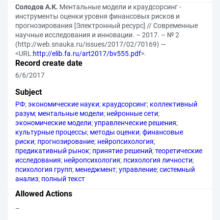
Солодов А.К.
Ментальные модели и краудсорсинг -
инструменты оценки уровня финансовых рисков и
прогнозирования [Электронный ресурс] // Современные
научные исследования и инновации. – 2017. – № 2
(http://web.snauka.ru/issues/2017/02/70169) —
<URL:
http://elib.fa.ru/art2017/bv555.pdf
>.
Record create date
6/6/2017
Subject
РФ
;
экономические науки
;
краудсорсинг
;
коллективный
разум
;
ментальные модели
;
нейронные сети
;
экономические модели
;
управленческие решения
;
культурные процессы
;
методы оценки
;
финансовые
риски
;
прогнозирование
;
нейропсихология
;
предикативный рынок
;
принятие решений
;
теоретические
исследования
;
нейропсихология
;
психология личности
;
психология групп
;
менеджмент
;
управление
;
системный
анализ
;
полный текст
Allowed Actions
–