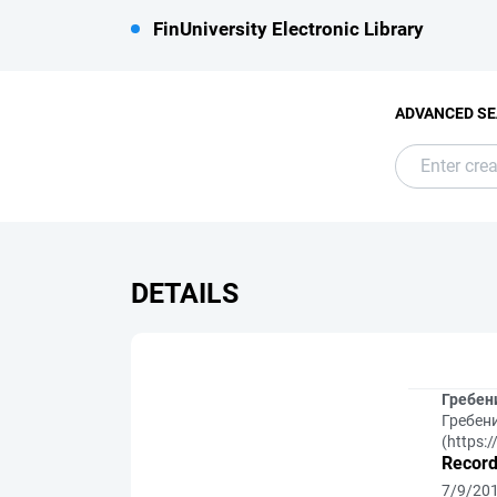
FinUniversity Electronic Library
ADVANCED S
DETAILS
Гребени
Гребени
(https:
Record
7/9/20