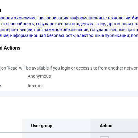
t
ровая экономика
;
цифровизация
;
информационные технологии
;
би
ентоспособность
;
государственная поддержка
;
государственная по
интернет вещей
;
программное обеспечение
;
государственные прог
ение
;
информационная безопасность
;
электронные публикации
;
пол
d Actions
ion 'Read' will be available if you login or access site from another netwo
Anonymous
k
Internet
User group
Action