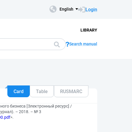
Login
English
LIBRARY
Search manual
Card
Table
RUSMARC
ого бизнеса [Электронный ресурс] /
урнал). – 2018. – № 3
00.pdf
>.