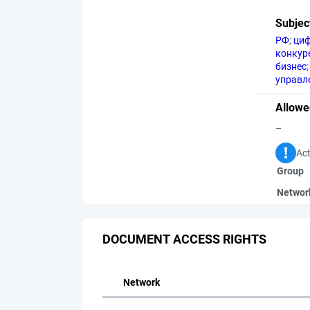
Subjec
РФ
;
циф
конкур
бизнес
;
управл
Allowe
–
Act
Group
Networ
DOCUMENT ACCESS RIGHTS
Network