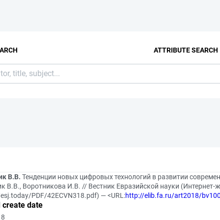
EARCH
ATTRIBUTE SEARCH
к В.В.
Тенденции новых цифровых технологий в развитии современн
к В.В., Воротникова И.В. // Вестник Евразийской науки (Интернет-ж
//esj.today/PDF/42ECVN318.pdf) — <URL:
http://elib.fa.ru/art2018/bv10
 create date
18