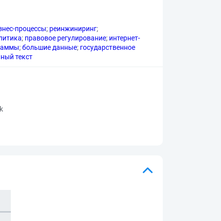
знес-процессы
;
реинжиниринг
;
литика
;
правовое регулирование
;
интернет-
раммы
;
большие данные
;
государственное
ный текст
rk