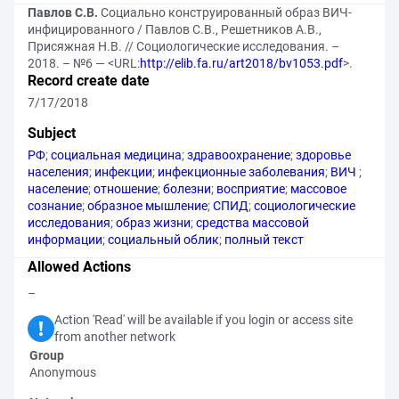
Павлов С.В.
Социально конструированный образ ВИЧ-
инфицированного / Павлов С.В., Решетников А.В.,
Присяжная Н.В. // Социологические исследования. –
2018. – №6 — <URL:
http://elib.fa.ru/art2018/bv1053.pdf
>.
Record create date
7/17/2018
Subject
РФ
;
социальная медицина
;
здравоохранение
;
здоровье
населения
;
инфекции
;
инфекционные заболевания
;
ВИЧ
;
население
;
отношение
;
болезни
;
восприятие
;
массовое
сознание
;
образное мышление
;
СПИД
;
социологические
исследования
;
образ жизни
;
средства массовой
информации
;
социальный облик
;
полный текст
Allowed Actions
–
Action 'Read' will be available if you login or access site
from another network
Group
Anonymous