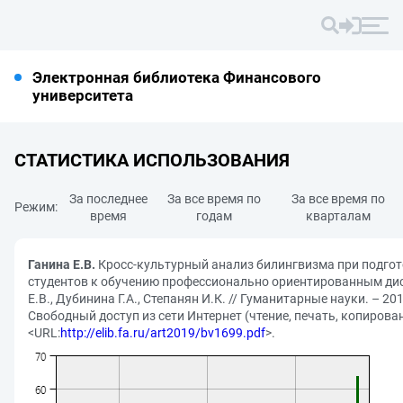
Электронная библиотека Финансового
университета
СТАТИСТИКА ИСПОЛЬЗОВАНИЯ
За последнее
За все время по
За все время по
Режим:
время
годам
кварталам
Ганина Е.В.
Кросс-культурный анализ билингвизма при подго
студентов к обучению профессионально ориентированным ди
Е.В., Дубинина Г.А., Степанян И.К. // Гуманитарные науки. – 20
Свободный доступ из сети Интернет (чтение, печать, копирован
<URL:
http://elib.fa.ru/art2019/bv1699.pdf
>.