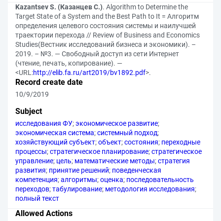
Kazantsev S. (Казанцев С.)
. Algorithm to Determine the
Target State of a System and the Best Path to It = Алгоритм
определения целевого состояния системы и наилучшей
траектории перехода // Review of Business and Economics
Studies(Вестник исследований бизнеса и экономики). –
2019. – №3. — Свободный доступ из сети Интернет
(чтение, печать, копирование). —
<URL:
http://elib.fa.ru/art2019/bv1892.pdf
>.
Record create date
10/9/2019
Subject
исследования ФУ
;
экономическое развитие
;
экономическая система
;
системный подход
;
хозяйствующий субъект
;
объект
;
состояния
;
переходные
процессы
;
стратегическое планирование
;
стратегическое
управление
;
цель
;
математические методы
;
стратегия
развития
;
принятие решений
;
поведенческая
компетенция
;
алгоритмы
;
оценка
;
последовательность
переходов
;
табулирование
;
методология исследования
;
полный текст
Allowed Actions