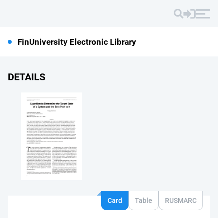
FinUniversity Electronic Library
DETAILS
Card
Table
RUSMARC