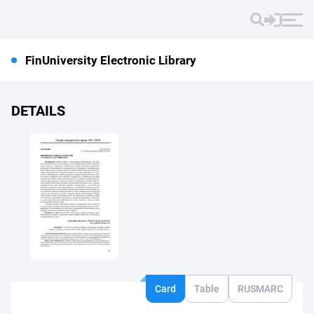
FinUniversity Electronic Library
DETAILS
Card
Table
RUSMARC