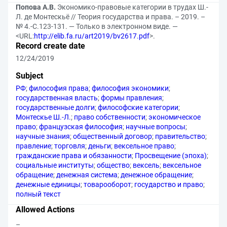
Попова А.В.
Экономико-правовые категории в трудах Ш.-
Л. де Монтескьё // Теория государства и права. – 2019. –
№ 4.-С.123-131. — Только в электронном виде. —
<URL:
http://elib.fa.ru/art2019/bv2617.pdf
>.
Record create date
12/24/2019
Subject
РФ
;
философия права
;
философия экономики
;
государственная власть
;
формы правления
;
государственные долги
;
философские категории
;
Монтескье Ш.-Л.
;
право собственности
;
экономическое
право
;
французская философия
;
научные вопросы
;
научные знания
;
общественный договор
;
правительство
;
правление
;
торговля
;
деньги
;
вексельное право
;
гражданские права и обязанности
;
Просвещение (эпоха)
;
социальные институты
;
общество
;
вексель
;
вексельное
обращение
;
денежная система
;
денежное обращение
;
денежные единицы
;
товарооборот
;
государство и право
;
полный текст
Allowed Actions
–