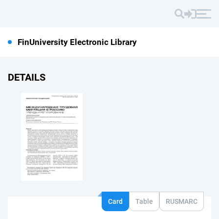
FinUniversity Electronic Library
DETAILS
Card
Table
RUSMARC