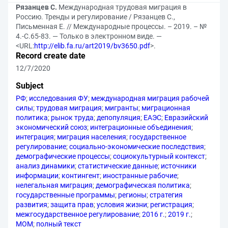
Рязанцев С.
Международная трудовая миграция в
Россию. Тренды и регулирование / Рязанцев С.,
Письменная Е. // Международные процессы. – 2019. – №
4.-С.65-83. — Только в электронном виде. —
<URL:
http://elib.fa.ru/art2019/bv3650.pdf
>.
Record create date
12/7/2020
Subject
РФ
;
исследования ФУ
;
международная миграция рабочей
силы
;
трудовая миграция
;
мигранты
;
миграционная
политика
;
рынок труда
;
депопуляция
;
ЕАЭС
;
Евразийский
экономический союз
;
интеграционные объединения
;
интеграция
;
миграция населения
;
государственное
регулирование
;
социально-экономические последствия
;
демографические процессы
;
социокультурный контекст
;
анализ динамики
;
статистические данные
;
источники
информации
;
контингент
;
иностранные рабочие
;
нелегальная миграция
;
демографическая политика
;
государственные программы
;
регионы
;
стратегия
развития
;
защита прав
;
условия жизни
;
регистрация
;
межгосударственное регулирование
;
2016 г.
;
2019 г.
;
МОМ
;
полный текст