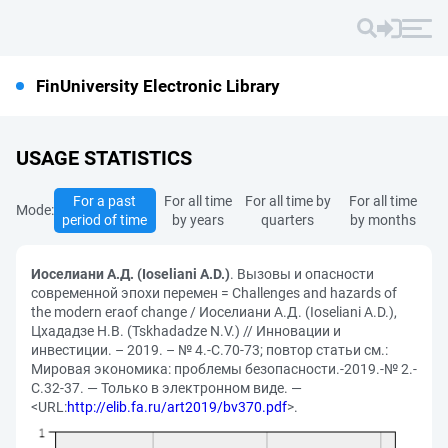
FinUniversity Electronic Library
USAGE STATISTICS
For a past
For all time
For all time by
For all time
Mode:
period of time
by years
quarters
by months
Иоселиани А.Д. (Ioseliani A.D.)
. Вызовы и опасности
современной эпохи перемен = Challenges and hazards of
the modern eraof change / Иоселиани А.Д. (Ioseliani A.D.),
Цхададзе Н.В. (Tskhadadze N.V.) // Инновации и
инвестиции. – 2019. – № 4.-С.70-73; повтор статьи см.:
Мировая экономика: проблемы безопасности.-2019.-№ 2.-
С.32-37. — Только в электронном виде. —
<URL:
http://elib.fa.ru/art2019/bv370.pdf
>.