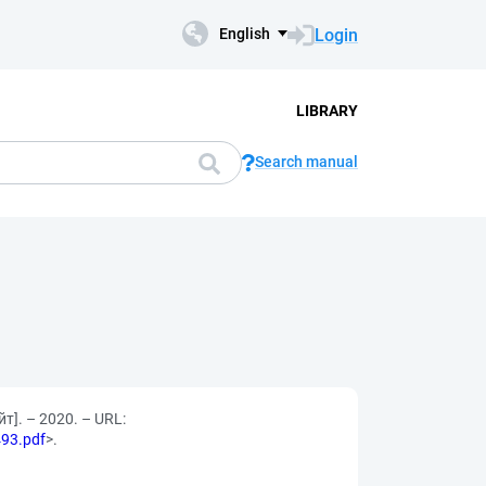
Login
English
LIBRARY
Search manual
]. – 2020. – URL:
493.pdf
>.