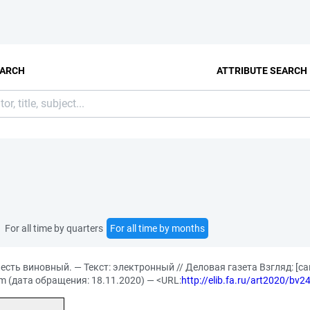
EARCH
ATTRIBUTE SEARCH
For all time by quarters
For all time by months
ть виновный. — Текст: электронный // Деловая газета Взгляд: [сайт
tm (дата обращения: 18.11.2020) — <URL:
http://elib.fa.ru/art2020/bv2