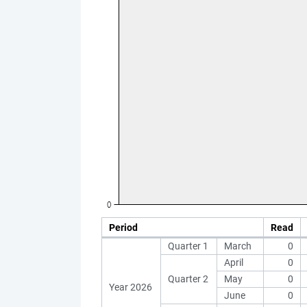
Period
Read
Quarter 1
March
0
April
0
Quarter 2
May
0
Year 2026
June
0