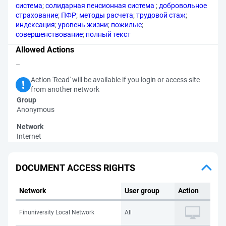
система
;
солидарная пенсионная система
;
добровольное
страхование
;
ПФР
;
методы расчета
;
трудовой стаж
;
индексация
;
уровень жизни
;
пожилые
;
совершенствование
;
полный текст
Allowed Actions
–
Action 'Read' will be available if you login or access site
from another network
Group
Anonymous
Network
Internet
DOCUMENT ACCESS RIGHTS
Network
User group
Action
Finuniversity Local Network
All