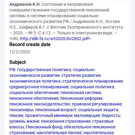
Андрианов К.Н.
Состояние и направления
совершенствования государственной пенсионной
системы в системе планирования социально-
экономического развития РФ / Андрианов К.Н., Котова
Н.Е., Шафиров В.Г. // Вестник Екатерининского института.
– 2020. – № 3.-С.4-12. — Только в электронном виде. —
<URL:
http://elib.fa.ru/art2020/bv2602.pdf
>.
Record create date
12/2/2020
Subject
РФ
;
государственная политика
;
социально-
экономическое развитие
;
стратегия развития
;
экономическая политика
;
стратегическое планирование
;
среднесрочное планирование
;
социальная политика
;
социальное обеспечение
;
пенсионная система
;
пенсионное обеспечение
;
пенсионная реформа
;
пенсионное законодательство
;
правовое регулирование
;
пенсионеры
;
пенсионный возраст
;
социальная защита
;
пенсии
;
прожиточный минимум
;
малоимущие
;
бедность
;
уровень жизни
;
пенсионное страхование
;
страховые
взносы
;
Пенсионный фонд
;
обязательное пенсионное
страхование
;
накопительная пенсия
;
накопительная