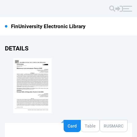
FinUniversity Electronic Library
DETAILS
Card
Table
RUSMARC