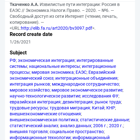
Ткаченко А.А.
Извилистые пути интеграции: Россия в
ЕАЭС // Экономика.Налоги.Право. – 2020. – №6. —
Свободный доступ из сети Интернет (чтение, печать,
копирование). —
<URL:
http://elib.fa.ru/art2020/bv3097.pdf
>.
Record create date
1/26/2021
Subject
РФ
;
экономическая интеграция
;
интегрированные
системы
;
национальные интересы
;
интеграционные
процессы
;
мировая экономика
;
ЕАЭС
;
Евразийский
экономический союз
;
интеграционные объединения
;
интеграция рынков
;
международное сотрудничество
;
мировое хозяйство
;
мировое экономическое развитие
;
научно-технологическое развитие
;
исследования ФУ
;
евразийская интеграция
;
дезинтеграция
;
рынок труда
;
трудовые ресурсы
;
трудовая миграция
;
Китай
;
КНР
;
внешнеэкономические отношения
;
внешнеэкономическая политика
;
статистические данные
;
статистический анализ
;
анализ данных
;
2006 г.
;
2020 г.
;
внешняя торговля
;
социальное пространство
;
информационные технологии
;
информационный