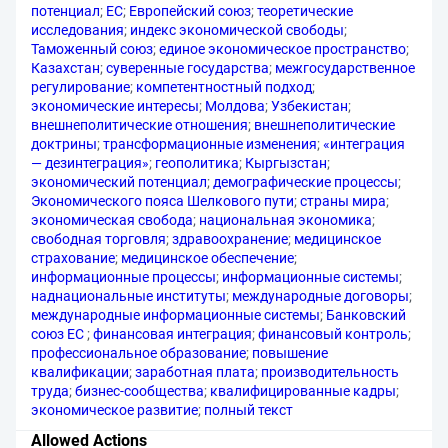
потенциал
;
ЕС
;
Европейский союз
;
теоретические
исследования
;
индекс экономической свободы
;
Таможенный союз
;
единое экономическое пространство
;
Казахстан
;
суверенные государства
;
межгосударственное
регулирование
;
компетентностный подход
;
экономические интересы
;
Молдова
;
Узбекистан
;
внешнеполитические отношения
;
внешнеполитические
доктрины
;
трансформационные изменения
;
«интеграция
— дезинтеграция»
;
геополитика
;
Кыргызстан
;
экономический потенциал
;
демографические процессы
;
Экономического пояса Шелкового пути
;
страны мира
;
экономическая свобода
;
национальная экономика
;
свободная торговля
;
здравоохранение
;
медицинское
страхование
;
медицинское обеспечение
;
информационные процессы
;
информационные системы
;
наднациональные институты
;
международные договоры
;
международные информационные системы
;
Банковский
союз ЕС
;
финансовая интеграция
;
финансовый контроль
;
профессиональное образование
;
повышение
квалификации
;
заработная плата
;
производительность
труда
;
бизнес-сообщества
;
квалифицированные кадры
;
экономическое развитие
;
полный текст
Allowed Actions