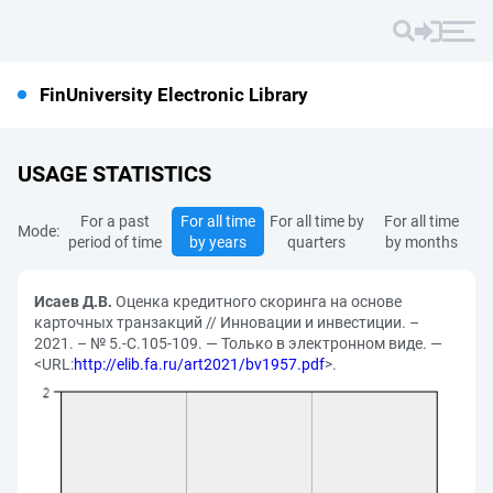
FinUniversity Electronic Library
USAGE STATISTICS
For a past
For all time
For all time by
For all time
Mode:
period of time
by years
quarters
by months
Исаев Д.В.
Оценка кредитного скоринга на основе
карточных транзакций // Инновации и инвестиции. –
2021. – № 5.-С.105-109. — Только в электронном виде. —
<URL:
http://elib.fa.ru/art2021/bv1957.pdf
>.