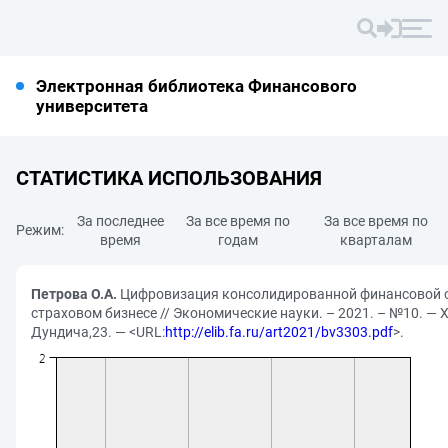
Электронная библиотека Финансового
университета
СТАТИСТИКА ИСПОЛЬЗОВАНИЯ
За последнее
За все время по
За все время по
Режим:
время
годам
кварталам
Петрова О.А.
Цифровизация консолидированной финансовой о
страховом бизнесе // Экономические науки. – 2021. – №10. — 
Дундича,23. — <URL:
http://elib.fa.ru/art2021/bv3303.pdf
>.