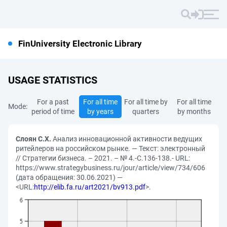
FinUniversity Electronic Library
USAGE STATISTICS
For a past
For all time
For all time by
For all time
Mode:
period of time
by years
quarters
by months
Слоян С.Х.
Анализ инновационной активности ведущих
ритейлеров на российском рынке. — Текст: электронный
// Стратегии бизнеса. – 2021. – № 4.-С.136-138.- URL:
https://www.strategybusiness.ru/jour/article/view/734/606
(дата обращения: 30.06.2021) —
<URL:
http://elib.fa.ru/art2021/bv913.pdf
>.