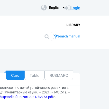
Login
English
LIBRARY
Search manual
Card
Table
RUSMARC
достижению целей устойчивого развития в
/ Гуманитарные науки. – 2021. – №3(51). —
http://elib.fa.ru/art2021/bv973.pdf
>.