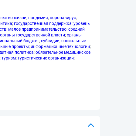
чество жизни
;
пандемия
;
коронавирус
;
литика
;
государственная поддержка
;
уровень
ств
;
малое предпринимательство
;
средний
органы государственной власти
;
органы
гиональный бюджет
;
субсидии
;
социальные
льные проекты
;
информационные технологии
;
дитная политика
;
обязательное медицинское
;
туризм
;
туристические организации
;