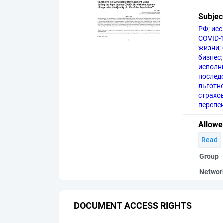
Subjec
РФ
;
исс
COVID-
жизни
;
бизнес
;
исполн
послед
льготн
страхо
перспе
Allowe
Read
Group
Networ
DOCUMENT ACCESS RIGHTS