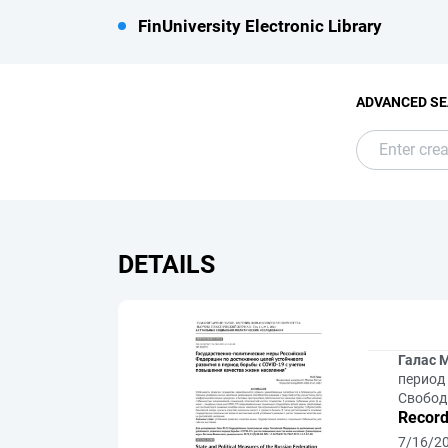
FinUniversity Electronic Library
ADVANCED S
DETAILS
Галас М
период 
Свободн
Record
7/16/2