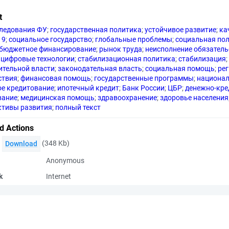
t
ледования ФУ
;
государственная политика
;
устойчивое развитие
;
ка
19
;
социальное государство
;
глобальные проблемы
;
социальная по
бюджетное финансирование
;
рынок труда
;
неисполнение обязатель
цифровые технологии
;
стабилизационная политика
;
стабилизация
;
ительной власти
;
законодательная власть
;
социальная помощь
;
ре
ствия
;
финансовая помощь
;
государственные программы
;
национа
ое кредитование
;
ипотечный кредит
;
Банк России
;
ЦБР
;
денежно-кре
вание
;
медицинская помощь
;
здравоохранение
;
здоровье населения
ктивы развития
;
полный текст
d Actions
(348 Kb)
Download
Anonymous
k
Internet