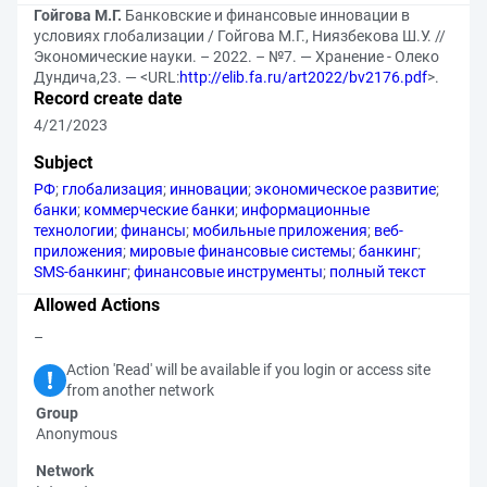
Гойгова М.Г.
Банковские и финансовые инновации в
условиях глобализации / Гойгова М.Г., Ниязбекова Ш.У. //
Экономические науки. – 2022. – №7. — Хранение - Олеко
Дундича,23. — <URL:
http://elib.fa.ru/art2022/bv2176.pdf
>.
Record create date
4/21/2023
Subject
РФ
;
глобализация
;
инновации
;
экономическое развитие
;
банки
;
коммерческие банки
;
информационные
технологии
;
финансы
;
мобильные приложения
;
веб-
приложения
;
мировые финансовые системы
;
банкинг
;
SMS-банкинг
;
финансовые инструменты
;
полный текст
Allowed Actions
–
Action 'Read' will be available if you login or access site
from another network
Group
Anonymous
Network