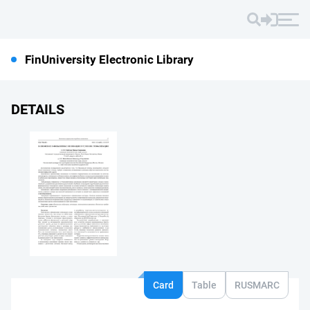
FinUniversity Electronic Library
DETAILS
Card
Table
RUSMARC