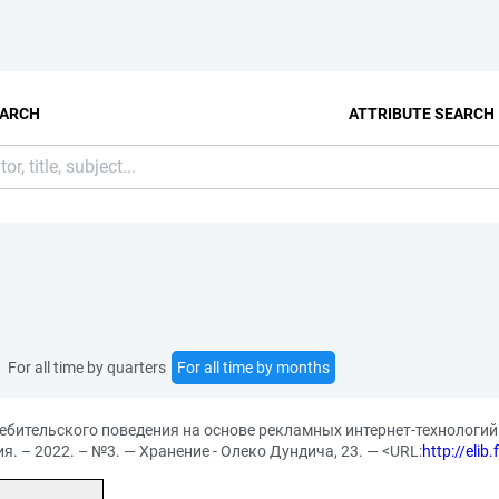
EARCH
ATTRIBUTE SEARCH
For all time by quarters
For all time by months
ительского поведения на основе рекламных интернет-технологий в
. – 2022. – №3. — Хранение - Олеко Дундича, 23. — <URL:
http://eli