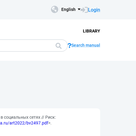
Login
English
LIBRARY
Search manual
 социальных сетях // Риск:
b.fa.ru/art2022/bv2497.pdf
>.