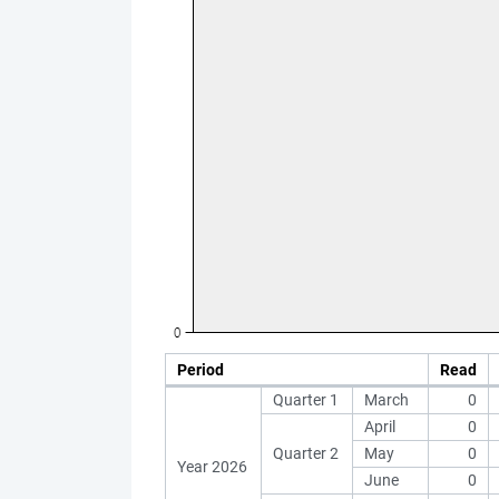
Period
Read
Quarter 1
March
0
April
0
Quarter 2
May
0
Year 2026
June
0