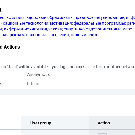
t
ество жизни
;
здоровый образ жизни
;
правовое регулирование
;
инф
икационные технологии
;
мотивация
;
федеральные программы
;
рег
ы
;
информационная поддержка
;
спортивно-оздоровительные меро
ьная реклама
;
здоровье населения
;
полный текст
d Actions
ion 'Read' will be available if you login or access site from another netwo
Anonymous
k
Internet
User group
Action