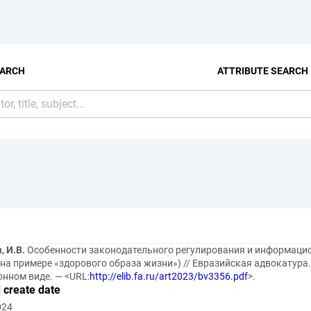
EARCH
ATTRIBUTE SEARCH
, И.В.
Особенности законодательного регулирования и информаци
на примере «здорового образа жизни») // Евразийская адвокатура. 
онном виде. — <URL:
http://elib.fa.ru/art2023/bv3356.pdf
>.
 create date
024