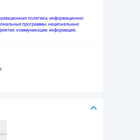
ормационная политика
;
информационно-
иональные программы
;
национальные
приятия
;
коммуникации
;
информация
;
rk