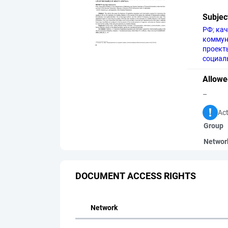
Subjec
РФ
;
кач
коммун
проект
социал
Allowe
–
Act
Group
Networ
DOCUMENT ACCESS RIGHTS
Network