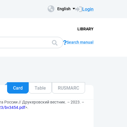
Login
English
LIBRARY
Search manual
Card
Table
RUSMARC
 России // Друкеровский вестник. – 2023. –
2023/bv3454.pdf
>.