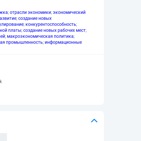
ржка
;
отрасли экономики
;
экономический
азвитие
;
создание новых
улирование
;
конкурентоспособность
;
ной платы
;
создание новых рабочих мест
;
зей
;
макроэкономическая политика
;
ая промышленность
;
информационные
rk