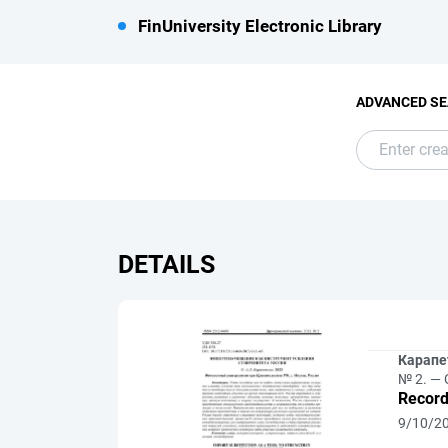
FinUniversity Electronic Library
ADVANCED S
DETAILS
Карапет
№ 2. — 
Record
9/10/2