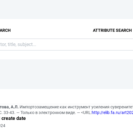
EARCH
ATTRIBUTE SEARCH
ова, А.Л.
Импортозамещение как инструмент усиления суверенитета
С. 33-43. — Только в электронном виде. — <URL:
http://elib.fa.ru/art
 create date
024