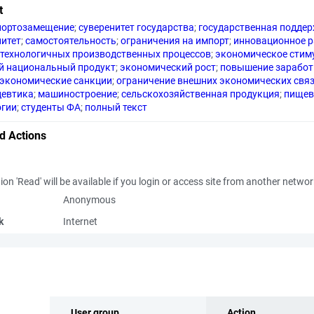
t
портозамещение
;
суверенитет государства
;
государственная подде
нитет
;
самостоятельность
;
ограничения на импорт
;
инновационное р
технологичных производственных процессов
;
экономическое стим
й национальный продукт
;
экономический рост
;
повышение заработ
экономические санкции
;
ограничение внешних экономических свя
евтика
;
машиностроение
;
сельскохозяйственная продукция
;
пищев
огии
;
студенты ФА
;
полный текст
d Actions
ion 'Read' will be available if you login or access site from another netwo
Anonymous
k
Internet
User group
Action