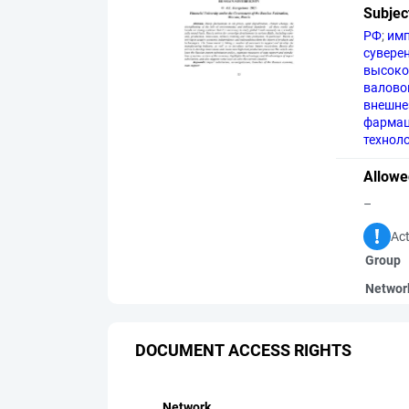
Subjec
РФ
;
им
сувере
высоко
валово
внешне
фармац
технол
Allowe
–
Act
Group
Networ
DOCUMENT ACCESS RIGHTS
Network