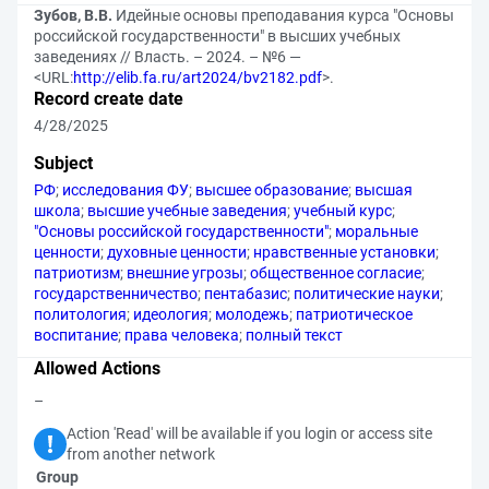
Зубов, В.В.
Идейные основы преподавания курса "Основы
российской государственности" в высших учебных
заведениях // Власть. – 2024. – №6 —
<URL:
http://elib.fa.ru/art2024/bv2182.pdf
>.
Record create date
4/28/2025
Subject
РФ
;
исследования ФУ
;
высшее образование
;
высшая
школа
;
высшие учебные заведения
;
учебный курс
;
"Основы российской государственности"
;
моральные
ценности
;
духовные ценности
;
нравственные установки
;
патриотизм
;
внешние угрозы
;
общественное согласие
;
государственничество
;
пентабазис
;
политические науки
;
политология
;
идеология
;
молодежь
;
патриотическое
воспитание
;
права человека
;
полный текст
Allowed Actions
–
Action 'Read' will be available if you login or access site
from another network
Group