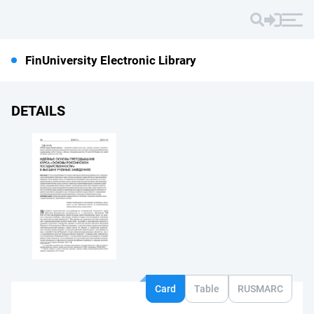
FinUniversity Electronic Library
DETAILS
Card
Table
RUSMARC