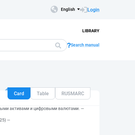
Login
English
LIBRARY
Search manual
Card
Table
RUSMARC
выми активами и цифровыми валютами. —
25) —