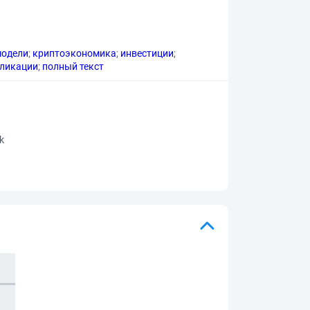
модели
;
криптоэкономика
;
инвестиции
;
бликации
;
полный текст
rk