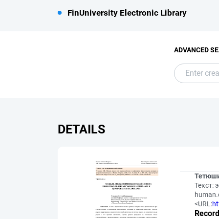
FinUniversity Electronic Library
ADVANCED S
DETAILS
Тетюши
Текст: 
human.
<URL:
ht
Record