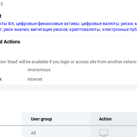
25
t
нты ФА
;
цифровые финансовые активы
;
цифровые валюты
;
риски
;
г
;
риск-анализ
;
митигация рисков
;
криптовалюты
;
электронные пу
d Actions
ion 'Read' will be available if you login or access site from another netwo
Anonymous
k
Internet
User group
Action
All