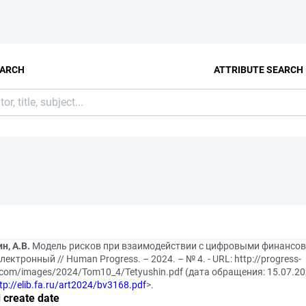
EARCH
ATTRIBUTE SEARCH
н, А.В.
Модель рисков при взаимодействии с цифровыми финансо
электронный // Human Progress. – 2024. – № 4. - URL: http://progress-
com/images/2024/Tom10_4/Tetyushin.pdf (дата обращения: 15.07.20
tp://elib.fa.ru/art2024/bv3168.pdf
>.
 create date