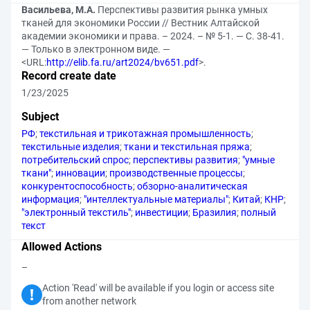
Васильева, М.А.
Перспективы развития рынка умных
тканей для экономики России // Вестник Алтайской
академии экономики и права. – 2024. – № 5-1. — С. 38-41.
— Только в электронном виде. —
<URL:
http://elib.fa.ru/art2024/bv651.pdf
>.
Record create date
1/23/2025
Subject
РФ
;
текстильная и трикотажная промышленность
;
текстильные изделия
;
ткани и текстильная пряжа
;
потребительский спрос
;
перспективы развития
;
"умные
ткани"
;
инновации
;
производственные процессы
;
конкурентоспособность
;
обзорно-аналитическая
информация
;
"интеллектуальные материалы"
;
Китай
;
КНР
;
"электронный текстиль"
;
инвестиции
;
Бразилия
;
полный
текст
Allowed Actions
–
Action 'Read' will be available if you login or access site
from another network