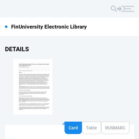
FinUniversity Electronic Library
DETAILS
Card
Table
RUSMARC