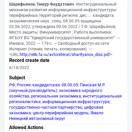
Шарифьянов, Тимур Фаудатович
. Институциональный
механизм развития информационной инфраструктуры
периферийных территорий региона: дис. ... кандидата
экономических наук ; спец. 08.00.05 защищена
02.06.2022; утверждена 09.06.2022 / Т.Ф. Шарифьянов;
Место защиты: Финуниверситет ; Работа выполнена:
ФГБОУ ВО "Удмуртский государственный университет". —
Ижевск, 2022. — 179 с. — Свободный доступ из сети
Интернет (чтение, печать, копирование). —
<URL:
http://elib.fa.ru/avtoreferat/sharifyanov_diss.pdf
>.
Record create date
6/14/2022
Subject
РФ
;
Россия
;
кандидатская
;
08.00.05
;
Пинская М.Р.
(научный руководитель)
;
экономика народного
хозяйства
;
региональная экономика
;
институциональная
регионалистика
;
информационная инфраструктура
;
государственно-частное партнерство
;
цифровая
экономика
;
центр-периферийная модель
;
Ямало-
Ненецкий автономный округ
Allowed Actions