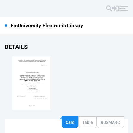
FinUniversity Electronic Library
DETAILS
Card
Table
RUSMARC