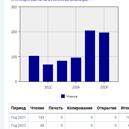
Период
Чтение
Печать
Копирование
Открытие
Ито
Год 2021
103
0
0
0
1
Год 2022
68
0
0
0