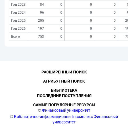
Год 2023
84
0
0
0
Год 2024
96
0
0
0
Год 2025
205
0
0
0
2
Год 2026
197
0
0
0
1
Всего
753
0
0
0
7
РАСШИРЕННЫЙ ПОИСК
АТРИБУТНЫЙ ПОИСК
БИБЛИОТЕКА
ПОСЛЕДНИЕ ПОСТУПЛЕНИЯ
САМЫЕ ПОПУЛЯРНЫЕ РЕСУРСЫ
©
Финансовый университет
©
Библиотечно-информационный комплекс Финансовый
университет