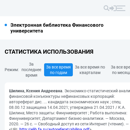
Электронная библиотека Финансового
университета
СТАТИСТИКА ИСПОЛЬЗОВАНИЯ
За
За все время
За все время по
За все вр
Режим:
последнее
по годам
кварталам
по месяц
время
Шилина, Ксения Андреевна
. Экономико-статистический анал
финансовой конъюнктуры нефинансовых корпораций:
автореферат дис. ... кандидата экономических наук ; спец.
08.00.12 защищена 14.04.2021; утверждена 21.04.2021 / К.А.
Шилина; Место защиты: Финуниверситет ; Работа выполнена:
Финуниверситет; Департамент бизнес-аналитики. — Москва,
2020. — 26 с. — Свободный доступ из сети Интернет (чтение). —
<URL:
http://elib.fa.ru/avtoreferat/shilina.pdf
>.