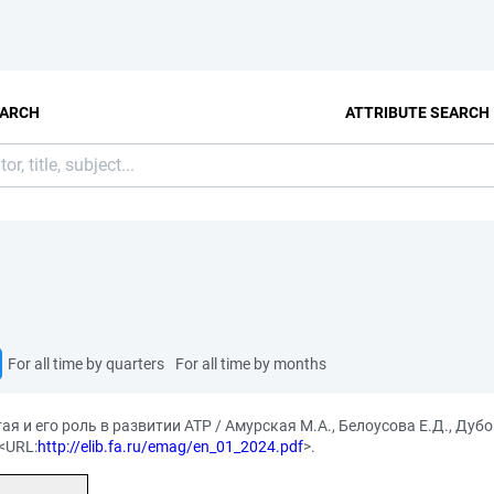
EARCH
ATTRIBUTE SEARCH
For all time by quarters
For all time by months
я и его роль в развитии АТР / Амурская М.А., Белоусова Е.Д., Дубов
<URL:
http://elib.fa.ru/emag/en_01_2024.pdf
>.