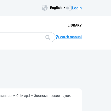
Login
English
LIBRARY
Search manual
ицкая М.С. [и др.] // Экономические науки. –