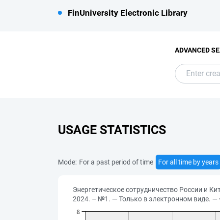
FinUniversity Electronic Library
ADVANCED S
USAGE STATISTICS
Mode:
For a past period of time
For all time by years
Энергетическое сотрудничество России и Кита
2024. – №1. — Только в электронном виде. — 