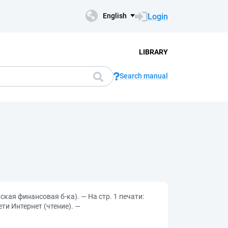
Login
English
LIBRARY
Search manual
ская финансовая б-ка). — На стр. 1 печати:
и Интернет (чтение). —