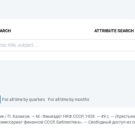
EARCH
ATTRIBUTE SEARCH
For all time by quarters
For all time by months
е / П. Казаков. — М.: Финиздат НКФ СССР, 1928. — 49 с. — (Крестьян
иссариат финансов СССР, Библиотека». — Свободный доступ из сет