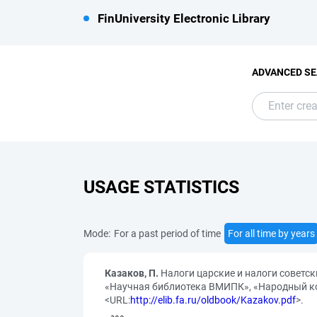
FinUniversity Electronic Library
ADVANCED S
USAGE STATISTICS
Mode:
For a past period of time
For all time by years
Казаков, П.
Налоги царские и налоги советски
«Научная библиотека ВМИПК», «Народный ком
<URL:
http://elib.fa.ru/oldbook/Kazakov.pdf
>.