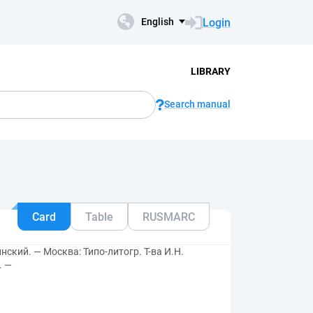
Login
English
LIBRARY
Search manual
Card
Table
RUSMARC
нский. — Москва: Типо-литогр. Т-ва И.Н.
. —