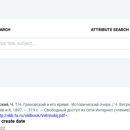
EARCH
ATTRIBUTE SEARCH
кий, Ч.
Т.Н. Грановский и его время : Исторический очерк / Ч. Ветри
в и К, 1897. — 319 с. — Свободный доступ из сети Интернет (чтение)
tp://elib.fa.ru/oldbook/Vetrinskij.pdf
>.
 create date
022