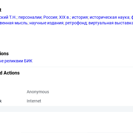
t
кий Т.Н.
;
персоналии
;
Россия
;
XIX в.
;
история
;
историческая наука
;
венная мысль
;
научные издания
;
ретрофонд
;
виртуальная выставк
tions
е реликвии БИК
d Actions
Anonymous
k
Internet