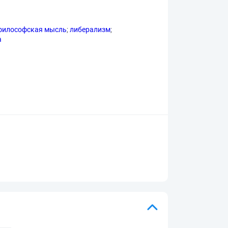
философская мысль
;
либерализм
;
а