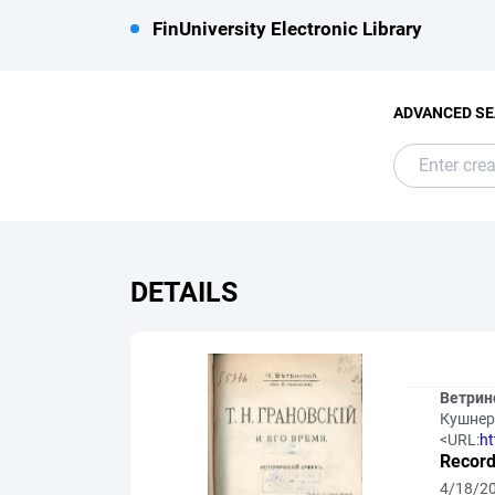
FinUniversity Electronic Library
ADVANCED S
DETAILS
Ветринс
Кушнере
<URL:
ht
Record
4/18/2