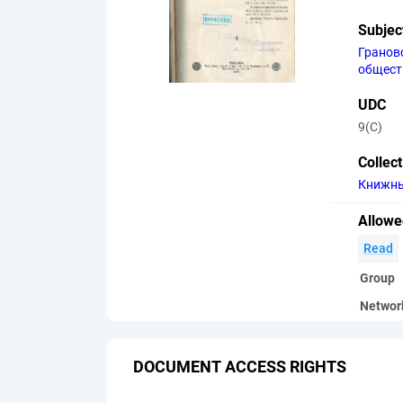
Subjec
Грановс
общест
UDC
9(С)
Collec
Книжны
Allowe
Read
Group
Networ
DOCUMENT ACCESS RIGHTS