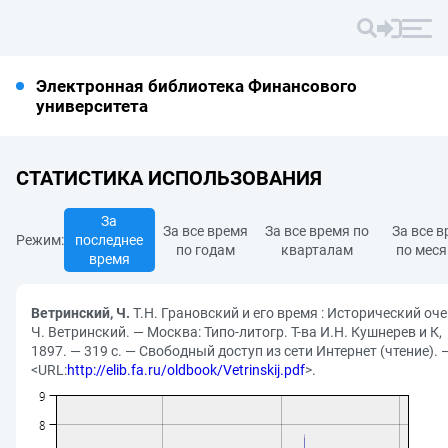
Электронная библиотека Финансового
университета
СТАТИСТИКА ИСПОЛЬЗОВАНИЯ
За
За все время
За все время по
За все 
Режим:
последнее
по годам
кварталам
по мес
время
Ветринский, Ч.
Т.Н. Грановский и его время : Исторический оче
Ч. Ветринский. — Москва: Типо-литогр. Т-ва И.Н. Кушнерев и К,
1897. — 319 с. — Свободный доступ из сети Интернет (чтение). 
<URL:
http://elib.fa.ru/oldbook/Vetrinskij.pdf
>.