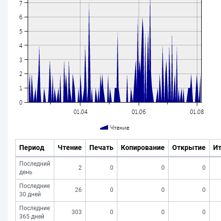
Период
Чтение
Печать
Копирование
Открытие
Ит
Последний
2
0
0
0
день
Последние
26
0
0
0
30 дней
Последние
303
0
0
0
365 дней