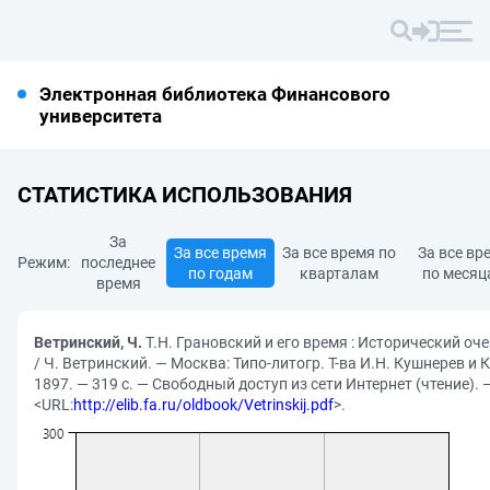
Электронная библиотека Финансового
университета
СТАТИСТИКА ИСПОЛЬЗОВАНИЯ
За
За все время
За все время по
За все вр
Режим:
последнее
по годам
кварталам
по месяц
время
Ветринский, Ч.
Т.Н. Грановский и его время : Исторический оч
/ Ч. Ветринский. — Москва: Типо-литогр. Т-ва И.Н. Кушнерев и К
1897. — 319 с. — Свободный доступ из сети Интернет (чтение). 
<URL:
http://elib.fa.ru/oldbook/Vetrinskij.pdf
>.