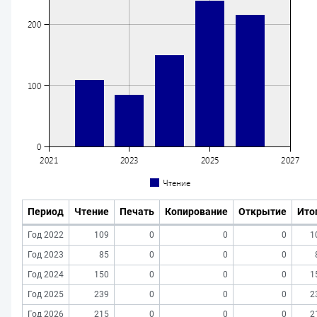
Период
Чтение
Печать
Копирование
Открытие
Ито
Год 2022
109
0
0
0
1
Год 2023
85
0
0
0
Год 2024
150
0
0
0
1
Год 2025
239
0
0
0
2
Год 2026
215
0
0
0
2