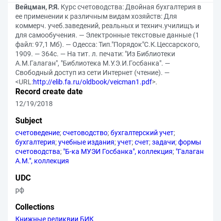
Вейцман, Р.Я.
Курс счетоводства: Двойная бухгалтерия в
ее применении к различным видам хозяйств: Для
коммерч. учеб.заведений, реальных и технич.училищъ и
для самообучения. — Электронные текстовые данные (1
файл: 97,1 Мб). — Одесса: Тип."Порядок"С.К.Цессарского,
1909. — 364с. — На тит. л. печати: "Из Библиотеки
А.М.Галаган", "Библиотека М.У.Э.И.Госбанка". —
Свободный доступ из сети Интернет (чтение). —
<URL:
http://elib.fa.ru/oldbook/veicman1.pdf
>.
Record create date
12/19/2018
Subject
счетоведение
;
счетоводство
;
бухгалтерский учет
;
бухгалтерия
;
учебные издания
;
учет
;
счет
;
задачи
;
формы
счетоводства
;
"Б-ка МУЭИ Госбанка", коллекция
;
"Галаган
А.М.", коллекция
UDC
рф
Collections
Книжные реликвии БИК