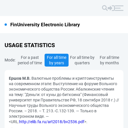
FinUniversity Electronic Library
USAGE STATISTICS
For a past
For all time
For all time by
For all time
Mode:
period of time
by years
quarters
by months
Ершов М.В.
Валютные проблемы и криптоинструменты
на современном этапе: Выступление на форуме Вольного
экономического общества России: Абалкинские чтения
на тему: "Деньги: от куны до биткоина" (Финансовый
университет при Правительстве РФ, 18 сентября 2018 г.) //
Научные труды Вольного экономического общества
России. – 2018. – Т. 213.-С.132-139. — Только в
электронном виде. —
<URL:
http://elib.fa.ru/art2018/bv2536.pdf
>.