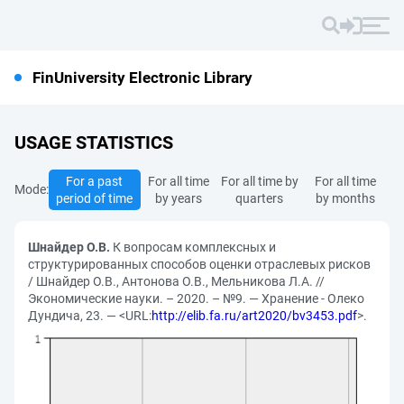
FinUniversity Electronic Library
USAGE STATISTICS
For a past
For all time
For all time by
For all time
Mode:
period of time
by years
quarters
by months
Шнайдер О.В.
К вопросам комплексных и
структурированных способов оценки отраслевых рисков
/ Шнайдер О.В., Антонова О.В., Мельникова Л.А. //
Экономические науки. – 2020. – №9. — Хранение - Олеко
Дундича, 23. — <URL:
http://elib.fa.ru/art2020/bv3453.pdf
>.