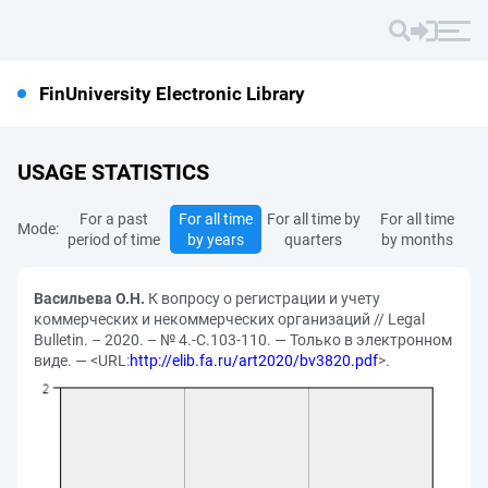
FinUniversity Electronic Library
USAGE STATISTICS
For a past
For all time
For all time by
For all time
Mode:
period of time
by years
quarters
by months
Васильева О.Н.
К вопросу о регистрации и учету
коммерческих и некоммерческих организаций // Legal
Bulletin. – 2020. – № 4.-С.103-110. — Только в электронном
виде. — <URL:
http://elib.fa.ru/art2020/bv3820.pdf
>.