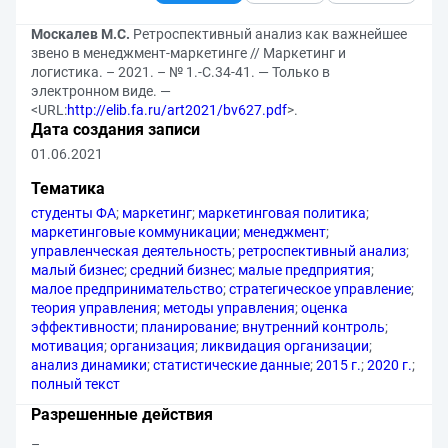
Москалев М.С.
Ретроспективный анализ как важнейшее
звено в менеджмент-маркетинге // Маркетинг и
логистика. – 2021. – № 1.-С.34-41. — Только в
электронном виде. —
<URL:
http://elib.fa.ru/art2021/bv627.pdf
>.
Дата создания записи
01.06.2021
Тематика
студенты ФА
;
маркетинг
;
маркетинговая политика
;
маркетинговые коммуникации
;
менеджмент
;
управленческая деятельность
;
ретроспективный анализ
;
малый бизнес
;
средний бизнес
;
малые предприятия
;
малое предпринимательство
;
стратегическое управление
;
теория управления
;
методы управления
;
оценка
эффективности
;
планирование
;
внутренний контроль
;
мотивация
;
организация
;
ликвидация организации
;
анализ динамики
;
статистические данные
;
2015 г.
;
2020 г.
;
полный текст
Разрешенные действия
–