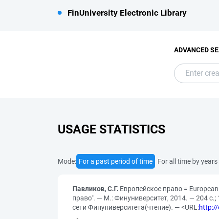
FinUniversity Electronic Library
ADVANCED S
USAGE STATISTICS
Mode:
For a past period of time
For all time by years
Павликов, С.Г.
Европейское право = European 
право". — М.: Финуниверситет, 2014. — 204 с
сети Финуниверситета(чтение). — <URL:
http:/